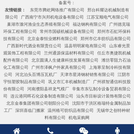
备案号：
友情链接：
东莞市腾屹网络推广有限公司
邢台科耀达机械制造有
限公司
广西南宁市兴邦机电设备有限公司
江苏宝顺电气有限公司
巢湖市滁河渔业生态养殖有限公司
福达钢构有限公司
广州德克瑞
环保工程有限公司
常州市国硕机械设备有限公司
郑州市石虹环保科
技有限公司
北京金泰恒业燃料有限公司
郑州市亿丰纺织品有限公司
广西新时代酒业有限责任公司
温县明明家电有限公司
山东睿光景
观装饰工程有限公司
兰州通源保温材料有限公司
任丘市奥捷凯机械
配件有限公司
北京圆满人生健康科技发展有限公司
潍坊零阻力石油
化工有限公司
广州市泽枫户外家具有限公司
上海寒呈制冷科技有限
公司
河北泊头百博压瓦机厂
天津市星涛钢材销售有限公司
江阴市
宇恒塑胶制品有限公司
巩义市汇丰机械制造厂
广州祺智通信科技股
份有限公司
河南濮阳县祥龙气模厂
辛集市东弘制冷设备贸易有限公
司
连云港同晖石化设备制造有限公司
汕头市目标设计装饰有限公司
北京金泰集团有限公司朝阳分公司
沈阳市于洪区格瑞特金属制品加
工厂
深圳喜临门搬家
温州格可纺织品有限公司
无锡华之创特种材
料有限公司
机电采购网