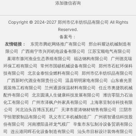
添加微信咨询
Copyright © 2024-2027 郑州市亿丰纺织品有限公司 All Rights
Reserved.
备案号：
友情链接：
东莞市腾屹网络推广有限公司
邢台科耀达机械制造有
限公司
广西南宁市兴邦机电设备有限公司
江苏宝顺电气有限公司
巢湖市滁河渔业生态养殖有限公司
福达钢构有限公司
广州德克瑞
环保工程有限公司
常州市国硕机械设备有限公司
郑州市石虹环保科
技有限公司
北京金泰恒业燃料有限公司
郑州市亿丰纺织品有限公司
广西新时代酒业有限责任公司
温县明明家电有限公司
山东睿光景
观装饰工程有限公司
兰州通源保温材料有限公司
任丘市奥捷凯机械
配件有限公司
北京圆满人生健康科技发展有限公司
潍坊零阻力石油
化工有限公司
广州市泽枫户外家具有限公司
上海寒呈制冷科技有限
公司
河北泊头百博压瓦机厂
天津市星涛钢材销售有限公司
江阴市
宇恒塑胶制品有限公司
巩义市汇丰机械制造厂
广州祺智通信科技股
份有限公司
河南濮阳县祥龙气模厂
辛集市东弘制冷设备贸易有限公
司
连云港同晖石化设备制造有限公司
汕头市目标设计装饰有限公司