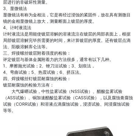
层进行的非破坏性测量。
3、显微镜法
显微镜法有称为金相法，它是将经过浸蚀的紧固件，放在具有测微目
镜的金相显微镜上放大，测量断面上镀层的厚度。
4、计时液流法
计时液流法是用能使镀层溶解的溶液流注在镀层的局部表面上，根据
局部镀层溶解完毕所需要的时间，来计算镀层的厚度。还有镀层点滴
法、阳极溶解库仑法等。
三、焊接螺丝镀层附着强度的检验：
评定镀层与基体金属附着力的方法很多，通常有以下几种。
1、摩擦抛光试验；2、锉刀法试验；3、划痕法，
4、弯曲试验；5、热震试验；6、挤压法。
四、焊接螺丝钉镀层耐腐蚀的检验：
镀层耐腐蚀的检验方法有：
大气爆晒试验，中性盐雾试验（NSS试验）、醋酸盐雾试验
（ASS试验）、铜加速醋酸盐雾试验（CASS试验），以及腐蚀膏腐蚀
试验（CORR试验）和溶液点滴腐蚀试验，浸渍试验、间浸腐蚀试验
等等。