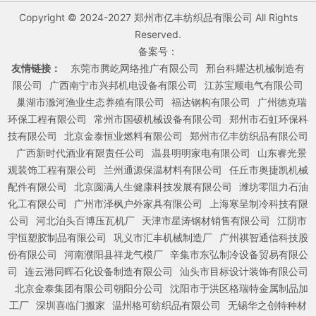
Copyright © 2024-2027 郑州市亿丰纺织品有限公司 All Rights
Reserved.
备案号：
友情链接：
东莞市腾屹网络推广有限公司
邢台科耀达机械制造有
限公司
广西南宁市兴邦机电设备有限公司
江苏宝顺电气有限公司
巢湖市滁河渔业生态养殖有限公司
福达钢构有限公司
广州德克瑞
环保工程有限公司
常州市国硕机械设备有限公司
郑州市石虹环保科
技有限公司
北京金泰恒业燃料有限公司
郑州市亿丰纺织品有限公司
广西新时代酒业有限责任公司
温县明明家电有限公司
山东睿光景
观装饰工程有限公司
兰州通源保温材料有限公司
任丘市奥捷凯机械
配件有限公司
北京圆满人生健康科技发展有限公司
潍坊零阻力石油
化工有限公司
广州市泽枫户外家具有限公司
上海寒呈制冷科技有限
公司
河北泊头百博压瓦机厂
天津市星涛钢材销售有限公司
江阴市
宇恒塑胶制品有限公司
巩义市汇丰机械制造厂
广州祺智通信科技股
份有限公司
河南濮阳县祥龙气模厂
辛集市东弘制冷设备贸易有限公
司
连云港同晖石化设备制造有限公司
汕头市目标设计装饰有限公司
北京金泰集团有限公司朝阳分公司
沈阳市于洪区格瑞特金属制品加
工厂
深圳喜临门搬家
温州格可纺织品有限公司
无锡华之创特种材